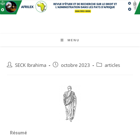
MENU
SECK Ibrahima
octobre 2023
articles
Résumé