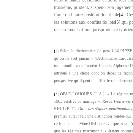
troisième, prudent, suspend son jugement d
l’une ou l’autre position doctrinale
[4]
. Ce
les solutions aux conflits de lois
[5]
qui po
des errements d’une jurisprudence ivoirie
[1]
Selon le dictionnaire
Le petit
LAROUSSE i
qu’on ne voit jamais » (Dictionnaire Larousse
mon moulin » de l’auteur français Alphonse Da
attribué à une chose dont on débat de façon 
perspective qu’il peut qualifier le rattachemen
[2]
OBLE-LOHOUES (J. A.), « Le régime matrim
1983 relative au mariage »,
Revue Ivoirienne 
EHUI (F. T),
Droit des régimes matrimoniaux, 
premier auteur fait une distinction fondée sur
ce fondement, Mme OBLE relève que, sous l’égi
que les régimes matrimoniaux étaient soumis 