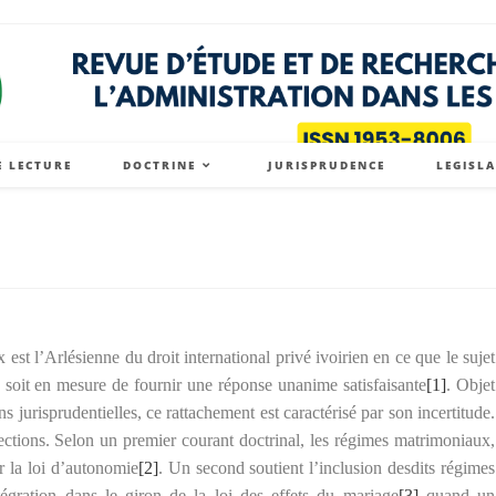
E LECTURE
DOCTRINE
JURISPRUDENCE
LEGISL
st l’Arlésienne du droit international privé ivoirien en ce que le sujet
 soit en mesure de fournir une réponse unanime satisfaisante
[1]
. Objet
s jurisprudentielles, ce rattachement est caractérisé par son incertitude.
rections. Selon un premier courant doctrinal, les régimes matrimoniaux,
ar la loi d’autonomie
[2]
. Un second soutient l’inclusion desdits régimes
tégration dans le giron de la loi des effets du mariage
[3]
quand un