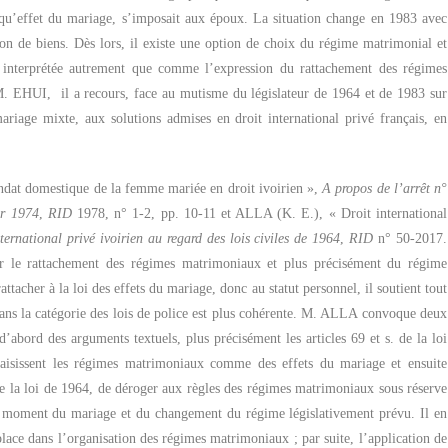
qu’effet du mariage, s’imposait aux époux. La situation change en 1983 avec
n de biens. Dès lors, il existe une option de choix du régime matrimonial et
e interprétée autrement que comme l’expression du rattachement des régimes
 M. EHUI,
il a recours, face au mutisme du législateur de 1964 et de 1983 sur
mariage mixte, aux solutions admises en droit international privé français, en
 domestique de la femme mariée en droit ivoirien »,
A propos de l’arrêt n°
er 1974
,
RID
1978, n° 1-2, pp. 10-11 et ALLA (K. E.), «
Droit international
ternational privé ivoirien au regard des lois civiles de 1964
,
RID
n° 50-2017.
e rattachement des régimes matrimoniaux et plus précisément du régime
attacher à la loi des effets du mariage, donc au statut personnel, il soutient tout
ns la catégorie des lois de police est plus cohérente. M. ALLA convoque deux
’abord des arguments textuels, plus précisément les articles 69 et s. de la loi
saisissent les régimes matrimoniaux comme des effets du mariage et ensuite
de la loi de 1964, de déroger aux règles des régimes matrimoniaux sous réserve
u moment du mariage et du changement du régime législativement prévu. Il en
lace dans l’organisation des régimes matrimoniaux ; par suite, l’application de