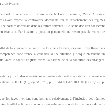
n droit ivoirien.
national privé africain : l’exemple de la Côte d’Ivoire »,
Revue Juridique
rès avoir exposé la controverse doctrinale sur le rattachement des régimes
e une posture doctrinale dans les termes suivants : «
Aucune décision consacrant
onnaissance
». Par la suite, sa position personnelle ne ressort pas clairement de
flit de lois, au sens de conflit de lois dans l’espace, désigne l’hypothèse dans
 compétence concurrence à connaître d’une situation juridique présentant un
ue, avec le conflit de juridictions, la nationalité et la condition des étrangers,
e de la jurisprudence ivoirienne en matière de droit international privé est une
 auteurs. V. IDOT (L.),
op.cit
., n° 6, p. 10.
Adde
LANDRAUD (D.),
op.cit
. p.
que les juges ivoiriens sont hésitants relativement à l’inclusion des régimes
atut familial soit dans une autre catégorie en raison de la divergence de leurs