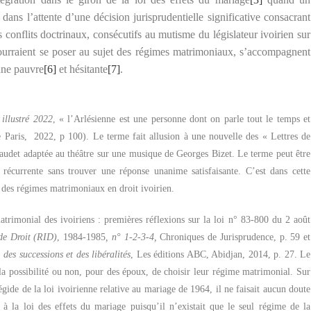
ans l’attente d’une décision jurisprudentielle significative consacrant
s conflits doctrinaux, consécutifs au mutisme du législateur ivoirien sur
urraient se poser au sujet des régimes matrimoniaux, s’accompagnent
nne pauvre
[6]
et hésitante
[7]
.
llustré 2022
, « l’Arlésienne est une personne dont on parle tout le temps et
 Paris,
2022, p 100). Le terme fait allusion à une nouvelle des « Lettres de
udet adaptée au théâtre sur une musique de Georges Bizet. Le terme peut être
récurrente sans trouver une réponse unanime satisfaisante. C’est dans cette
t des régimes matrimoniaux en droit ivoirien.
onial des ivoiriens : premières réflexions sur la loi n° 83-800 du 2 août
de Droit (RID)
, 1984-1985
, n° 1-2-3-4,
Chroniques de Jurisprudence
, p. 59 et
des successions et des libéralités
, Les éditions ABC, Abidjan, 2014, p. 27. Le
 la possibilité ou non, pour des époux, de choisir leur régime matrimonial. Sur
de de la loi ivoirienne relative au mariage de 1964, il ne faisait aucun doute
à la loi des effets du mariage puisqu’il n’existait que le seul régime de la