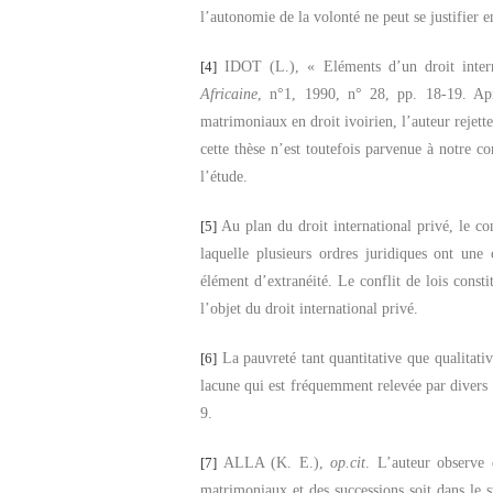
l’autonomie de la volonté ne peut se justifier e
[4]
IDOT (L.),
« Eléments d’un droit inter
Africaine
, n°1, 1990, n° 28, pp
. 18-19. Ap
matrimoniaux en droit ivoirien, l’auteur rejett
cette thèse n’est toutefois parvenue à notre c
l’étude.
[5]
Au plan du droit international privé, le con
laquelle plusieurs ordres juridiques ont une
élément d’extranéité. Le conflit de lois constit
l’objet du droit international privé.
[6]
La pauvreté tant quantitative que qualitativ
lacune qui est fréquemment relevée par divers
9.
[7]
ALLA (K. E.),
op.cit
. L’auteur observe 
matrimoniaux et des successions soit dans le st