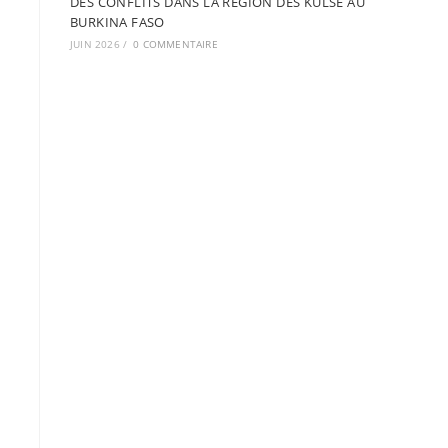
DES CONFLITS DANS LA REGION DES KULSE AU
BURKINA FASO
JUIN 2026
/
0 COMMENTAIRE