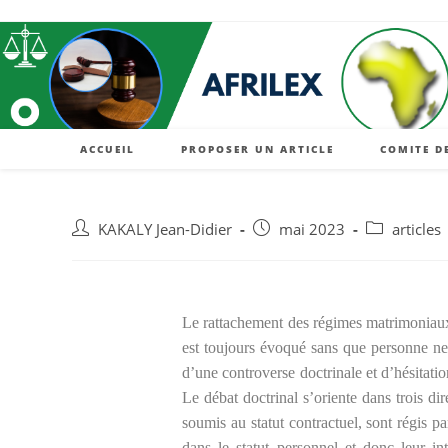
ACCUEIL
PROPOSER UN ARTICLE
COMITE D
KAKALY Jean-Didier
mai 2023
articles
Le rattachement des régimes matrimoniaux e
est toujours évoqué sans que personne ne
d’une controverse doctrinale et d’hésitation
Le débat doctrinal s’oriente dans trois di
soumis au statut contractuel, sont régis p
dans le statut personnel et donc leur in