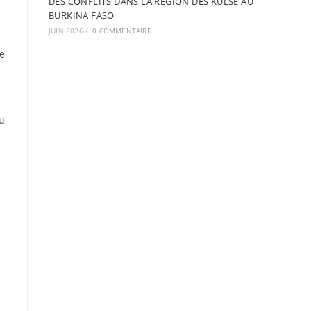
DES CONFLITS DANS LA REGION DES KULSE AU
BURKINA FASO
JUIN 2026
/
0 COMMENTAIRE
re
du