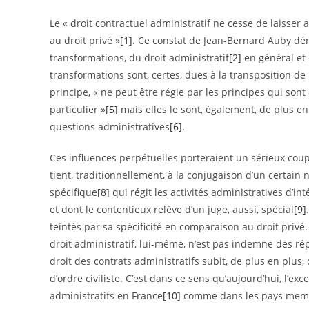
Le « droit contractuel administratif ne cesse de laisser
au droit privé »
[1]
. Ce constat de Jean-Bernard Auby dén
transformations, du droit administratif
[2]
en général et 
transformations sont, certes, dues à la transposition d
principe, « ne peut être régie par les principes qui sont 
particulier »
[5]
mais elles le sont, également, de plus e
questions administratives
[6]
.
Ces influences perpétuelles porteraient un sérieux coup
tient, traditionnellement, à la conjugaison d’un certain 
spécifique
[8]
qui régit les activités administratives d’i
et dont le contentieux relève d’un juge, aussi, spécial
[9]
teintés par sa spécificité en comparaison au droit privé.
droit administratif, lui-même, n’est pas indemne des rép
droit des contrats administratifs subit, de plus en plus
d’ordre civiliste. C’est dans ce sens qu’aujourd’hui, l’e
administratifs en France
[10]
comme dans les pays membr