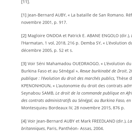
[11]
.
[1]
Jean-Bernard AUBY, « La bataille de San Romano. Réfle
novembre 2001, p. 917.
[2]
Magloire ONDOA et Patrick E. ABANE ENGOLO (dir.),
l’Harmatan, 1 vol, 2018, 216 p. Demba SY, « L’évolution d
décembre 2005, p. 52 et s.
[3]
Voir Séni Mahamadou OUEDRAOGO, « L’évolution du dro
Burkina Faso et au Sénégal »,
Revue burkinabé de Droit
, 
publique : l’évolution du droit des marchés publics,
Thèse de
KPENONHOUN, « L’autonomie du droit des contrats admini
Seynabou SAMB,
Le droit de la commande publique en Afri
des contrats administratifs au Sénégal, au Burkina Faso, en
Montesquieu Bordeaux IV, 28 novembre 2015, 876 p.
[4]
Voir Jean-Bernard AUBY et Mark FREEDLAND (dir.),
La
britanniques
, Paris, Panthéon- Assas, 2004.