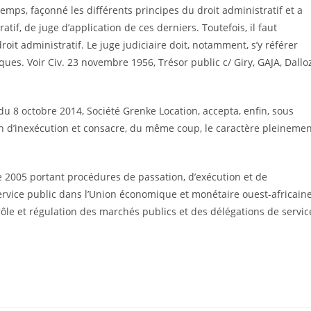
gtemps, façonné les différents principes du droit administratif et a
tif, de juge d’application de ces derniers. Toutefois, il faut
roit administratif. Le juge judiciaire doit, notamment, s’y référer
ques. Voir Civ. 23 novembre 1956, Trésor public c/ Giry, GAJA, Dallo
 du 8 octobre 2014, Société Grenke Location, accepta, enfin, sous
ion d’inexécution et consa­cre, du même coup, le caractère pleineme
005 portant procédures de passation, d’exécution et de
rvice public dans l’Union économique et monétaire ouest-africain
le et régulation des marchés publics et des délégations de servic