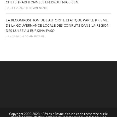
CHEFS TRADITIONNELS EN DROIT NIGERIEN
JUILLET 2026
/
0 COMMENTAIRE
LA RECOMPOSITION DE L’AUTORITE ETATIQUE PAR LE PRISME
DE LA GOUVERNANCE LOCALE DES CONFLITS DANS LA REGION
DES KULSE AU BURKINA FASO
JUIN 2026
/
0 COMMENTAIRE
Copyright 2000-2023 • Afrilex • Revue d’étude et de recherche sur le
droit et l’administration dans les pays d’Afrique• ISSN 1953-8006 •