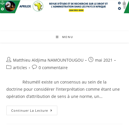
Skip
to
content
MENU
Auteur/autrice
Post
Matthieu Aldjima NAMOUNTOUGOU
mai 2021
de
published:
Post
Post
articles
0 commentaire
la
category:
comments:
publication :
RésuméIl existe un consensus au sein de la
doctrine pour considérer l’interprétation comme étant une
opération d’attribution de sens à une norme, un…
L’interprétation
Continuer La Lecture
Non
Juridictionnelle
Du
Droit