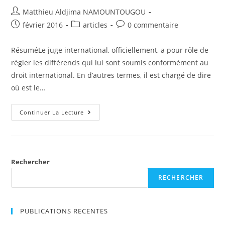
International
Public
Auteur/autrice
Matthieu Aldjima NAMOUNTOUGOU
de
Post
Post
Post
février 2016
articles
0 commentaire
la
published:
category:
comments:
publication :
RésuméLe juge international, officiellement, a pour rôle de
régler les différends qui lui sont soumis conformément au
droit international. En d’autres termes, il est chargé de dire
où est le…
Sur
Continuer La Lecture
La
Mission
Législative
Du
Juge
International
Contemporain
Rechercher
RECHERCHER
PUBLICATIONS RECENTES