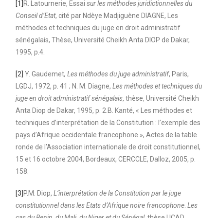
[1]
R. Latournerie, Essai
sur les méthodes juridictionnelles du
Conseil d’Etat
, cité par Ndèye Madjiguène DIAGNE, Les
méthodes et techniques du juge en droit administratif
sénégalais, Thèse, Université Cheikh Anta DIOP de Dakar,
1995, p.4.
[2]
Y. Gaudemet
, Les méthodes du juge administratif
, Paris,
LGDJ, 1972, p. 41 ; N. M. Diagne,
Les méthodes et techniques du
juge en droit administratif sénégalais
, thèse, Université Cheikh
Anta Diop de Dakar, 1995, p. 2.B. Kanté, « Les méthodes et
techniques d’interprétation de la Constitution : l’exemple des
pays d’Afrique occidentale francophone », Actes de la table
ronde de l’Association internationale de droit constitutionnel,
15 et 16 octobre 2004, Bordeaux, CERCCLE, Dalloz, 2005, p.
158.
[3]
P.M. Diop,
L’interprétation de la Constitution par le juge
constitutionnel dans les Etats d’Afrique noire francophone
.
Les
cas du Benin, du Mali, du Niger et du Sénégal
, thèse UCAD,