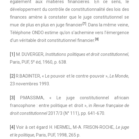
également aux matières financières. En ce sens, le
développement du contrôle de constitutionnalité des lois des
finances amène à constater que le juge constitutionnel se
[7]
mue de plus en plus en juge financier
. Dans la même veine,
Téléphone ONDO estime qu’on s’achemine vers l’émergence
[8]
d’un véritable droit constitutionnel financier.
[1]
M. DUVERGER,
Institutions politiques et droit constitutionnel
,
e
Paris, PUF, 5
éd, 1960, p. 638.
[2]
R.BADINTER, « Le pouvoir et le contre-pouvoir »,
Le Monde
,
23 novembres 1993.
[3]
P.MASSIMA, « Le juge constitutionnel africain
francophone : entre politique et droit », in
Revue française de
droit constitutionnel
2017/3 (N° 111), pp. 641-670.
[4]
Voir à cet égard H. HERMEL, M-A. FRISON-ROCHE,
Le juge
et le politique
, Paris, PUF, 1998, 265 p.