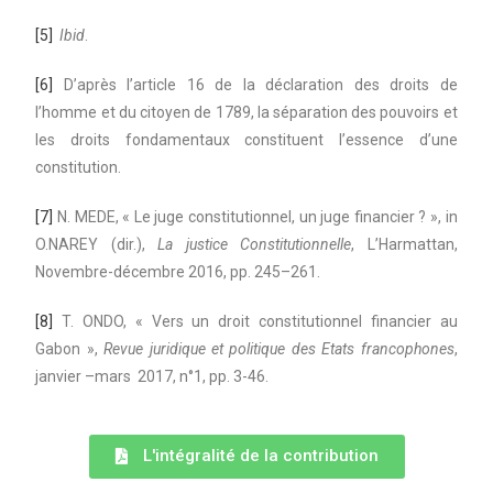
[5]
Ibid
.
[6]
D’après l’article 16 de la déclaration des droits de
l’homme et du citoyen de 1789, la séparation des pouvoirs et
les droits fondamentaux constituent l’essence d’une
constitution.
[7]
N. MEDE, « Le juge constitutionnel, un juge financier ? », in
O.NAREY (dir.),
La justice Constitutionnelle
, L’Harmattan,
Novembre-décembre 2016, pp. 245–261.
[8]
T. ONDO, « Vers un droit constitutionnel financier au
Gabon »,
Revue juridique et politique des Etats francophones
,
janvier –mars 2017, n°1, pp. 3-46.
L'intégralité de la contribution