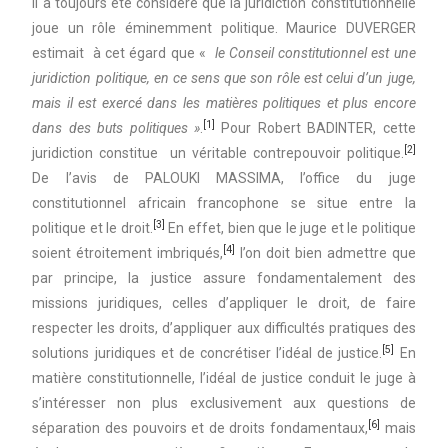
Il a toujours été considéré que la juridiction constitutionnelle
joue un rôle éminemment politique. Maurice DUVERGER
estimait à cet égard que «
le Conseil constitutionnel est une
juridiction politique, en ce sens que son rôle est celui d’un juge,
mais il est exercé dans les matières politiques et plus encore
[1]
dans des buts politiques »
.
Pour Robert BADINTER, cette
[2]
juridiction constitue un véritable contrepouvoir politique.
De l’avis de PALOUKI MASSIMA, l’office du juge
constitutionnel africain francophone se situe entre la
[3]
politique et le droit.
En effet, bien que le juge et le politique
[4]
soient étroitement imbriqués,
l’on doit bien admettre que
par principe, la justice assure fondamentalement des
missions juridiques, celles d’appliquer le droit, de faire
respecter les droits, d’appliquer aux difficultés pratiques des
[5]
solutions juridiques et de concrétiser l’idéal de justice.
En
matière constitutionnelle, l’idéal de justice conduit le juge à
s’intéresser non plus exclusivement aux questions de
[6]
séparation des pouvoirs et de droits fondamentaux,
mais