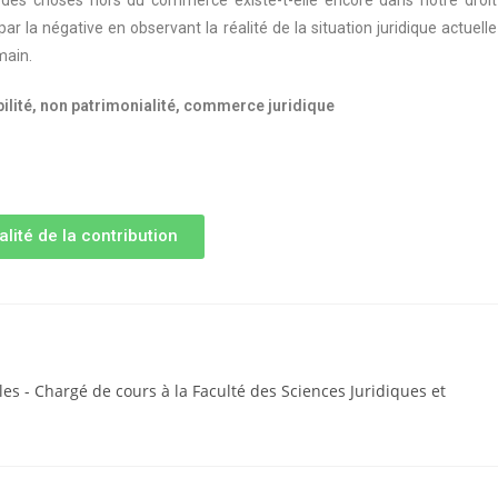
e des choses hors du commerce existe-t-elle encore dans notre droit
ar la négative en observant la réalité de la situation juridique actuelle
main.
bilité, non patrimonialité, commerce juridique
alité de la contribution
les - Chargé de cours à la Faculté des Sciences Juridiques et