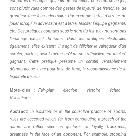
est admis des règles qui, loin de constituer une entorse au jeu,
sont plutôt vues comme des gestes de loyauté, de franchise, de
grandeur face à un adversaire. Par exemple, le fait d’arrêter de
jouer lorsqu’un adversaire est à terre, féliciter l’équipe gagnante,
etc. Ces pratiques connues sous le nom du fair-play, ne sont pas
l’apanage exclusif du sport. Dans les pratiques électorales
également, elles existent. Il s’agit de féliciter le vainqueur d’un
scrutin, parfois, avant même qu’il ne soit officiellement déclaré
gagnant. Cette pratique présume un scrutin véritablement
démocratique, avec pour toile de fond, la reconnaissance de la
légitimité de l’élu.
Mots-clés :
Fair-play – élection – victoire – échec –
félicitations.
Abstract:
In isolation or in the collective practice of sports,
rules are accepted which, far from constituting a breach of the
game, are rather seen as gestures of loyalty, frankness,
greatness in the face of an opponent. For example, stopping