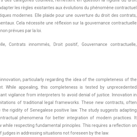
 des catégories codifiées, remettent en question la rigidité du droit
’adapter les règles existantes aux évolutions du phénomène contractuel
tiques modernes. Elle plaide pour une ouverture du droit des contrats,
entaux. Cela nécessite une réflexion sur la gouvernance contractuelle
 non prévues par la loi.
le, Contrats innommés, Droit positif, Gouvernance contractuelle,
innovation, particularly regarding the idea of the completeness of the
cant. While appealing, this completeness is tested by unprecedented
ant vigilance from interpreters to avoid denial of justice. Innovation in
mitations of traditional legal frameworks. These new contracts, often
e the rigidity of Senegalese positive law. The study suggests adapting
contractual phenomena for better integration of modern practices. It
 while respecting fundamental principles. This requires a reflection on
 judges in addressing situations not foreseen by the law.