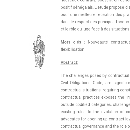
nouveaux contrats, souvent en dehors
positif sénégalais. L’étude propose d
pour une meilleure réception des pra
dans le respect des principes fondam
et le rôle du juge face à des situations
Mots clés
: Nouveauté contractuel
flexibilisation.
Abstract:
The challenges posed by contractual 
Civil Obligations Code, are signifi
contractual situations, requiring const
contractual practices exposes the li
outside codified categories, challeng
existing rules to the evolution of 
advocates for opening up contract law
contractual governance and the role of