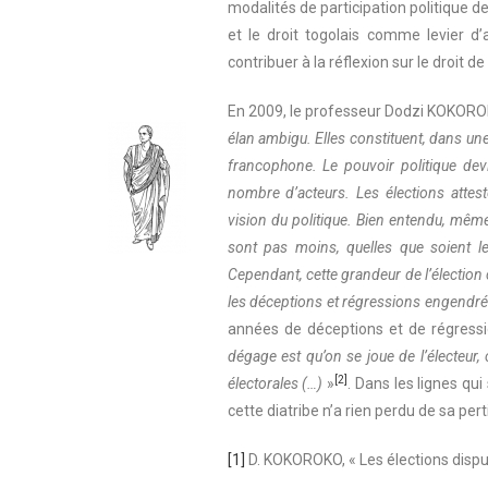
modalités de participation politique d
et le droit togolais comme levier d’
contribuer à la réflexion sur le droit de
En 2009, le professeur Dodzi KOKOROK
élan ambigu. Elles constituent, dans un
francophone. Le pouvoir politique dev
nombre d’acteurs. Les élections attest
vision du politique. Bien entendu, même 
sont pas moins, quelles que soient l
Cependant, cette grandeur de l’élection
les déceptions et régressions engendré
années de déceptions et de régressio
dégage est qu’on se joue de l’électeur, 
[2]
électorales (…)
»
. Dans les lignes qu
cette diatribe n’a rien perdu de sa per
[1]
D. KOKOROKO, « Les élections dispu