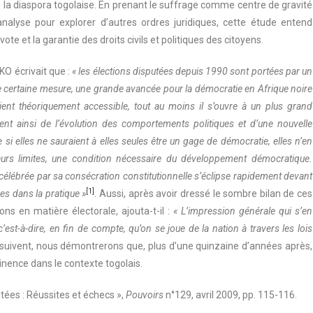
e la diaspora togolaise. En prenant le suffrage comme centre de gravité
analyse pour explorer d’autres ordres juridiques, cette étude entend
 vote et la garantie des droits civils et politiques des citoyens.
O écrivait que :
« les élections disputées depuis 1990 sont portées par un
e certaine mesure, une grande avancée pour la démocratie en Afrique noire
ient théoriquement accessible, tout au moins il s’ouvre à un plus grand
ent ainsi de l’évolution des comportements politiques et d’une nouvelle
si elles ne sauraient à elles seules être un gage de démocratie, elles n’en
eurs limites, une condition nécessaire du développement démocratique.
 célébrée par sa consécration constitutionnelle s’éclipse rapidement devant
[1]
es dans la pratique »
. Aussi, après avoir dressé le sombre bilan de ces
ns en matière électorale, ajouta-t-il :
« L’impression générale qui s’en
c’est-à-dire, en fin de compte, qu’on se joue de la nation à travers les lois
i suivent, nous démontrerons que, plus d’une quinzaine d’années après,
tinence dans le contexte togolais.
tées : Réussites et échecs »,
Pouvoirs
n°129, avril 2009, pp. 115-116.