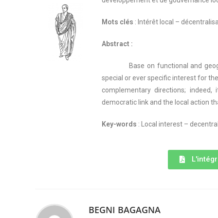
développement et de gouvernance loc
Mots clés
: Intérêt local – décentrali
Abstract :
Base on functional and geogr
special or ever specific interest for t
complementary directions; indeed, 
democratic link and the local action t
Key-words
: Local interest – decentral
L'intégr
BEGNI BAGAGNA