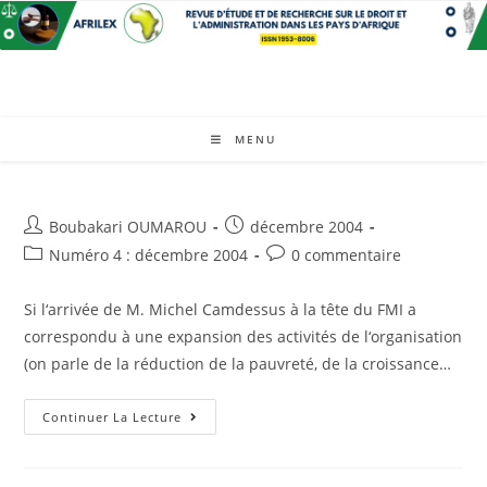
Skip
to
content
MENU
Auteur/autrice
Post
Boubakari OUMAROU
décembre 2004
de
published:
Post
Post
Numéro 4 : décembre 2004
0 commentaire
la
category:
comments:
publication :
Si l‘arrivée de M. Michel Camdessus à la tête du FMI a
correspondu à une expansion des activités de l‘organisation
(on parle de la réduction de la pauvreté, de la croissance…
La
Continuer La Lecture
Conditionnalité,
Vecteur
Juridique
De