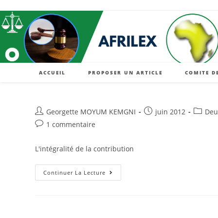
Skip
to
content
ACCUEIL
PROPOSER UN ARTICLE
COMITE D
Auteur/autrice
Post
Post
Georgette MOYUM KEMGNI
juin 2012
Deu
de
published:
categor
Post
1 commentaire
la
comments:
publication :
L'intégralité de la contribution
Les
Continuer La Lecture
Juridictions
De
Comptes
En
Zone
CEMAC