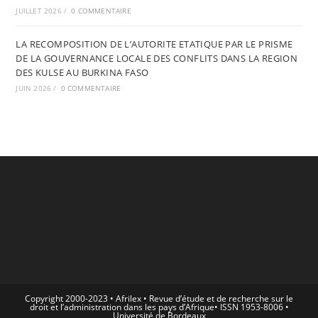
JUILLET 2026
/
0 COMMENTAIRE
LA RECOMPOSITION DE L’AUTORITE ETATIQUE PAR LE PRISME
DE LA GOUVERNANCE LOCALE DES CONFLITS DANS LA REGION
DES KULSE AU BURKINA FASO
JUIN 2026
/
0 COMMENTAIRE
Copyright 2000-2023 • Afrilex • Revue d’étude et de recherche sur le
droit et l’administration dans les pays d’Afrique• ISSN 1953-8006 •
Université de Bordeaux