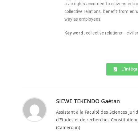
civic rights accorded to citizens in l
collective relations, benefit from e
way as employees.
Key word
: collective relations – civil
L'intégr
SIEWE TEKENDO Gaétan
Assistant à la Faculté des Sciences Jur
d’Etudes et de recherches Constitutionne
(Cameroun)