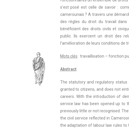
fonctionnaires un ensemble de droits 
s’est posé est celle de savoir : comm
camerounais ? A travers une démarche
des règles du droit du travail dans 
bénéficient des droits civils et civ
public. Ils exercent un droit des re
l’amélioration de leurs conditions de tr
Mots clés
: travaillisation – fonction p
Abstract
The statutory and regulatory status 
granted to citizens, and does not ent
careers. With the introduction of demo
service law has been opened up to the
previously little or not recognised. T
the civil service reflected in Camero
the adaptation of labour law rules to th