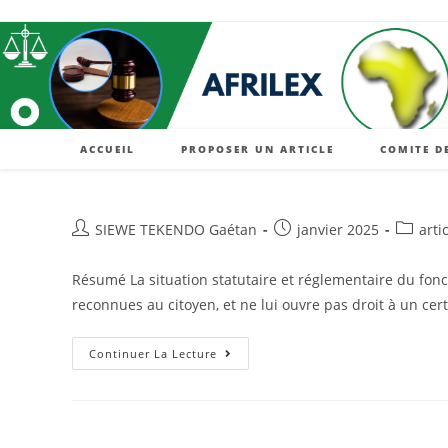
Skip
to
content
ACCUEIL
PROPOSER UN ARTICLE
COMITE D
Auteur/autrice
Post
Post
SIEWE TEKENDO Gaétan
janvier 2025
arti
de
published:
categor
la
Résumé La situation statutaire et réglementaire du fonct
publication :
reconnues au citoyen, et ne lui ouvre pas droit à un ce
LA
Continuer La Lecture
« TRAVAILLISATION »
DE
LA
FONCTION
PUBLIQUE
EN