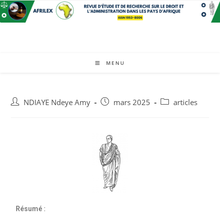
MENU
NDIAYE Ndeye Amy
mars 2025
articles
Résumé :