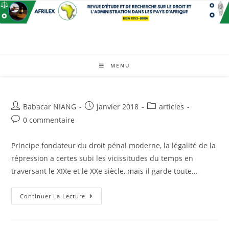
Skip
to
content
MENU
Auteur/autrice
Post
Post
Babacar NIANG
janvier 2018
articles
de
published:
category:
Post
0 commentaire
la
comments:
publication :
Principe fondateur du droit pénal moderne, la légalité de la
répression a certes subi les vicissitudes du temps en
traversant le XIXe et le XXe siècle, mais il garde toute…
Le
Continuer La Lecture
Principe
De
La
Légalité