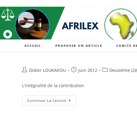
Skip
to
content
ACCUEIL
PROPOSER UN ARTICLE
COMITE D
Auteur/autrice
Post
Post
Didier LOUKAKOU
juin 2012
Deuxième (2è
de
published:
category:
la
L'intégralité de la contribution
publication :
L’acte
Continuer La Lecture
Uniforme
OHADA
Relatif
Au
Droit
Des
Sociétés
Commerciales