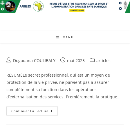
Skip
to
content
MENU
Auteur/autrice
Post
Post
Dogodana COULIBALY
mai 2025
articles
de
published:
category:
la
RÉSUMÉLe secret professionnel, qui est un moyen de
publication :
protection de la vie privée, ne parvient pas à assurer
complètement sa fonction dans les opérations
d’externalisation des services. Premièrement, la pratique…
LE
Continuer La Lecture
SECRET
PROFESSIONNEL
A
L’ERE