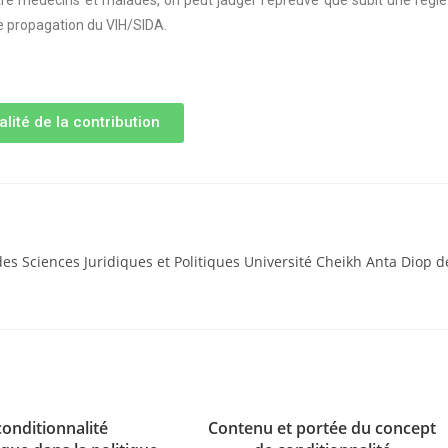
ntre médecins et malades, on peut jauger l’épreuve que subit une règle
de propagation du VIH/SIDA.
alité de la contribution
es Sciences Juridiques et Politiques Université Cheikh Anta Diop d
conditionnalité
Contenu et portée du concept