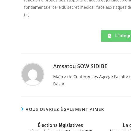
réflexion à propos des rapports éthiques et juridiques e
fondamentale, celle du secret médical, face aux risques 
(…)
L'intégr
Amsatou SOW SIDIBE
Maître de Conférences Agrégé Faculté d
Dakar
VOUS DEVRIEZ ÉGALEMENT AIMER
Élections législatives
La 