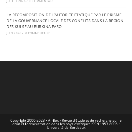
JUILLET 2026
/
0 COMMENTAIRE
LA RECOMPOSITION DE L’AUTORITE ETATIQUE PAR LE PRISME
DE LA GOUVERNANCE LOCALE DES CONFLITS DANS LA REGION
DES KULSE AU BURKINA FASO
JUIN 2026
/
0 COMMENTAIRE
Copyright 2000-2023 • Afrilex • Revue d’étude et de recherche sur le
droit et l’administration dans les pays d’Afrique• ISSN 1953-8006 •
Université de Bordeaux