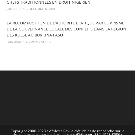
CHEFS TRADITIONNELS EN DROIT NIGERIEN
JUILLET 2026
/
0 COMMENTAIRE
LA RECOMPOSITION DE L’AUTORITE ETATIQUE PAR LE PRISME
DE LA GOUVERNANCE LOCALE DES CONFLITS DANS LA REGION
DES KULSE AU BURKINA FASO
JUIN 2026
/
0 COMMENTAIRE
Copyright 2000-2023 • Afrilex • Revue d’étude et de recherche sur le
droit et l’administration dans les pays d’Afrique• ISSN 1953-8006 •