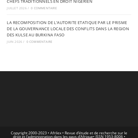
CHEFS TRADITIONNELS EN DROIT NIGERIEN
JUILLET 2026
/
0 COMMENTAIRE
LA RECOMPOSITION DE L’AUTORITE ETATIQUE PAR LE PRISME
DE LA GOUVERNANCE LOCALE DES CONFLITS DANS LA REGION
DES KULSE AU BURKINA FASO
JUIN 2026
/
0 COMMENTAIRE
Copyright 2000-2023 • Afrilex • Revue d’étude et de recherche sur le
droit et l’administration dans les pays d’Afrique• ISSN 1953-8006 •