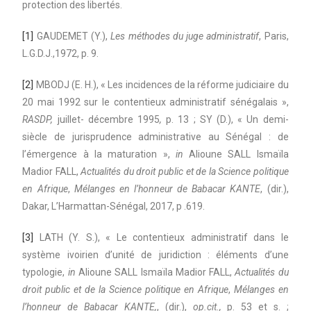
protection des libertés.
[1]
GAUDEMET (Y.),
Les méthodes du juge administratif
, Paris,
L.G.D.J.,1972, p. 9.
[2]
MBODJ (E. H.), « Les incidences de la réforme judiciaire du
20 mai 1992 sur le contentieux administratif sénégalais »,
RASDP,
juillet- décembre 1995
,
p. 13 ; SY (D.), « Un demi-
siècle de jurisprudence administrative au Sénégal : de
l’émergence à la maturation »,
in
Alioune SALL Ismaïla
Madior FALL,
Actualités du droit public et de la Science politique
en Afrique
,
Mélanges en l’honneur de Babacar KANTE
, (dir.),
Dakar, L’Harmattan-Sénégal, 2017, p .619.
[3]
LATH (Y. S.), « Le contentieux administratif dans le
système ivoirien d’unité de juridiction : éléments d’une
typologie,
in
Alioune SALL Ismaïla Madior FALL,
Actualités du
droit public et de la Science politique en Afrique
,
Mélanges en
l’honneur de Babacar KANTE,
, (dir.),
op.cit.,
p. 53 et s. ;