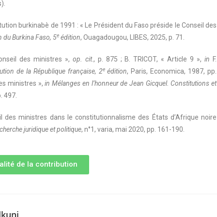
).
itution burkinabè de 1991 : « Le Président du Faso préside le Conseil des
e
n du Burkina Faso, 5
édition
, Ouagadougou, LIBES, 2025, p. 71.
nseil des ministres »,
op. cit
., p. 875 ; B. TRICOT, « Article 9 »,
in
F.
e
ution de la République française, 2
édition
, Paris, Economica, 1987, pp.
es ministres »,
in Mélanges en l’honneur de Jean Gicquel. Constitutions et
. 497.
des ministres dans le constitutionnalisme des États d’Afrique noire
cherche juridique et politique
, n°1, varia, mai 2020, pp. 161-190.
alité de la contribution
kuni