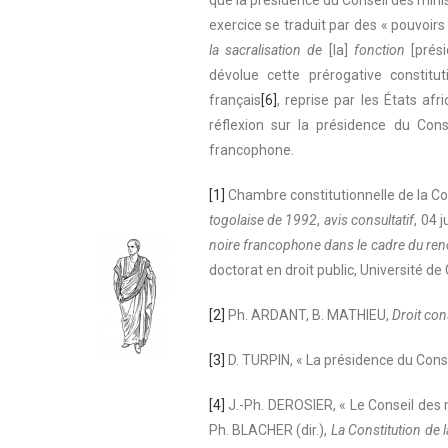
que la présidence du Conseil des minis
exercice se traduit par des « pouvoirs
la sacralisation
de
[la]
fonction
[prési
dévolue cette prérogative constitut
français
[6]
, reprise par les États afr
réflexion sur la présidence du Cons
francophone.
[1]
Chambre constitutionnelle de la C
togolaise de 1992
,
avis consultatif
, 04 
noire francophone dans le cadre du reno
doctorat en droit public, Université de
[2]
Ph. ARDANT, B. MATHIEU,
Droit cons
[3]
D. TURPIN, « La présidence du Conse
[4]
J.-Ph. DEROSIER, « Le Conseil des m
Ph. BLACHER (dir.),
La Constitution de l