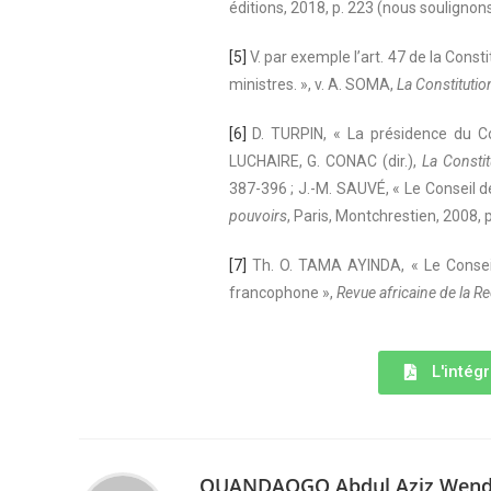
éditions, 2018, p. 223 (nous soulignons
[5]
V. par exemple l’art. 47 de la Const
ministres. », v. A. SOMA,
La Constitutio
[6]
D. TURPIN, « La présidence du Co
LUCHAIRE, G. CONAC (dir.),
La Constit
387-396 ; J.-M. SAUVÉ, « Le Conseil d
pouvoirs
, Paris, Montchrestien, 2008, p
[7]
Th. O. TAMA AYINDA, « Le Conseil 
francophone »,
Revue africaine de la Re
L'intégr
OUANDAOGO Abdul Aziz Wend