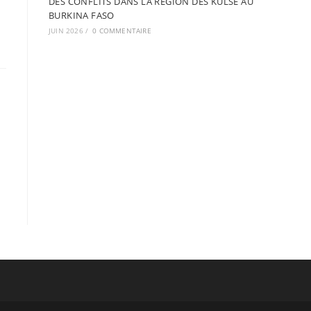
DES CONFLITS DANS LA REGION DES KULSE AU
BURKINA FASO
JUIN 2026
/
0 COMMENTAIRE