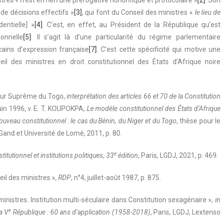
tres « n’est en rien une prérogative honorifique et protocolaire »
[2]
. Son
 de décisions effectifs »
[3]
, qui font du Conseil des ministres «
le lieu de
dentielle] »
[4]
. C’est, en effet, au Président de la République qu’est
ionnelle
[5]
. Il s’agit là d’une particularité du régime parlementaire
icains d’expression française
[7]
. C’est cette spécificité qui motive une
eil des ministres en droit constitutionnel des États d’Afrique noire
our Suprême du Togo,
interprétation des articles 66 et 70 de la Constitution
juin 1996, v. E. T. KOUPOKPA,
Le modèle constitutionnel des États d’Afrique
uveau constitutionnel : le cas du Bénin, du Niger et du Togo
, thèse pour le
 Gand et Université de Lomé, 2011, p. 80.
e
titutionnel et institutions politiques
,
33
édition
, Paris, LGDJ, 2021, p. 469.
il des ministres »,
RDP
, n°4, juillet-août 1987, p. 875.
inistres. Institution multi-séculaire dans Constitution sexagénaire »,
in
e
a V
République : 60 ans d’application (1958-2018)
, Paris, LGDJ, Lextenso