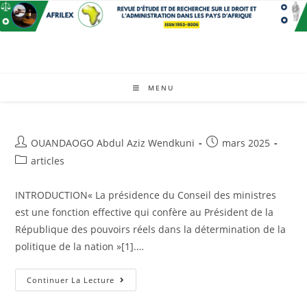
Skip
to
content
MENU
Auteur/autrice
Post
OUANDAOGO Abdul Aziz Wendkuni
mars 2025
de
published:
Post
articles
la
category:
publication :
INTRODUCTION« La présidence du Conseil des ministres
est une fonction effective qui confère au Président de la
République des pouvoirs réels dans la détermination de la
politique de la nation »[1].…
LA
Continuer La Lecture
PRÉSIDENCE
DU