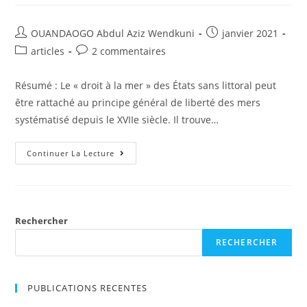
CONSEIL
DES
MINISTRES
EN
Auteur/autrice
Post
OUANDAOGO Abdul Aziz Wendkuni
janvier 2021
DROIT
de
published:
CONSTITUTIONNEL
Post
Post
articles
2 commentaires
DES
la
category:
comments:
ÉTATS
publication :
D’AFRIQUE
Résumé : Le « droit à la mer » des États sans littoral peut
NOIRE
FRANCOPHONE
être rattaché au principe général de liberté des mers
systématisé depuis le XVIIe siècle. Il trouve…
LE
Continuer La Lecture
«
DROIT
À
LA
MER
»
DES
Rechercher
ÉTATS
SANS
RECHERCHER
LITTORAL
PUBLICATIONS RECENTES