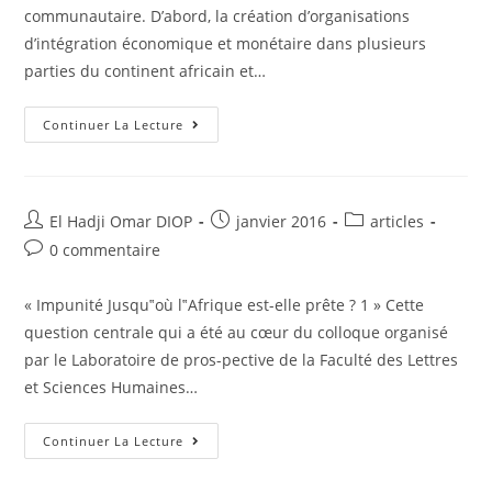
communautaire. D’abord, la création d’organisations
d’intégration économique et monétaire dans plusieurs
parties du continent africain et…
L’ordre
Continuer La Lecture
Juridique
Interne
Des
Organisations
D’intégration
Africaine
Auteur/autrice
Post
Post
El Hadji Omar DIOP
janvier 2016
articles
de
published:
category:
Post
0 commentaire
la
comments:
publication :
« Impunité Jusqu‟où l‟Afrique est-elle prête ? 1 » Cette
question centrale qui a été au cœur du colloque organisé
par le Laboratoire de pros-pective de la Faculté des Lettres
et Sciences Humaines…
L‟AFRIQUE
Continuer La Lecture
A
L‟ÉPREUVE
DE