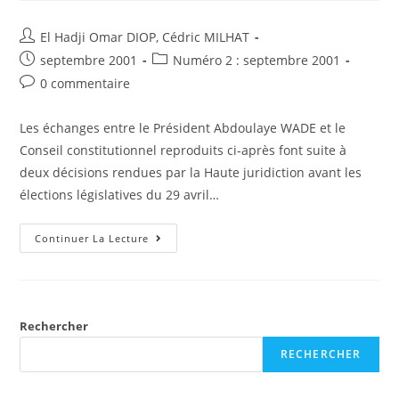
LA
JUSTICE
PÉNALE
Auteur/autrice
El Hadji Omar DIOP
,
Cédric MILHAT
INTERNATIONALE
de
Post
Post
septembre 2001
Numéro 2 : septembre 2001
la
published:
category:
Post
0 commentaire
publication :
comments:
Les échanges entre le Président Abdoulaye WADE et le
Conseil constitutionnel reproduits ci-après font suite à
deux décisions rendues par la Haute juridiction avant les
élections législatives du 29 avril…
Élections
Continuer La Lecture
Législatives
Sénégalaises
Du
29
Avril
2001
Rechercher
RECHERCHER