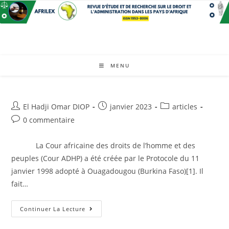
Skip
to
content
MENU
Auteur/autrice
Post
Post
El Hadji Omar DIOP
janvier 2023
articles
de
published:
category:
Post
0 commentaire
la
comments:
publication :
La Cour africaine des droits de l’homme et des
peuples (Cour ADHP) a été créée par le Protocole du 11
janvier 1998 adopté à Ouagadougou (Burkina Faso)[1]. Il
fait…
LA
Continuer La Lecture
REGLE
DE