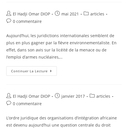
L’EPUISEMENT
PREALABLE
DES
VOIES
Auteur/autrice
Post
Post
El Hadji Omar DIOP
mai 2021
articles
DE
de
published:
category:
RECOURS
Post
0 commentaire
INTERNE
la
comments:
DEVANT
publication :
LA
Aujourd’hui, les juridictions internationales semblent de
COUR
AFRICAINE
plus en plus gagner par la fièvre environnementaliste. En
DES
DROITS
effet, dans son avis sur la licéité de la menace ou de
DE
L’HOMME
l’emploi d’armes nucléaires,…
ET
DES
PEUPLES
LES
Continuer La Lecture
(COUR
JURIDICTIONS
ADHP)
INTERNATIONALES
ET
LE
CONTENTIEUX
DE
Auteur/autrice
Post
Post
El Hadji Omar DIOP
janvier 2017
articles
L’ENVIRONNEMENT
de
published:
category:
Post
0 commentaire
la
comments:
publication :
L’ordre juridique des organisations d’intégration africaine
est devenu aujourd’hui une question centrale du droit