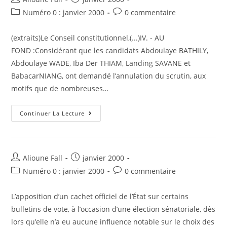
de
published:
Post
Post
Numéro 0 : janvier 2000
0 commentaire
la
category:
comments:
publication :
(extraits)Le Conseil constitutionnel,(...)IV. - AU
FOND :Considérant que les candidats Abdoulaye BATHILY,
Abdoulaye WADE, Iba Der THIAM, Landing SAVANE et
BabacarNIANG, ont demandé l’annulation du scrutin, aux
motifs que de nombreuses…
Décision
Continuer La Lecture
Du
Conseil
Constitutionnel
N°
6-
93
Auteur/autrice
Post
Alioune Fall
janvier 2000
Du
de
published:
13
Post
Post
Numéro 0 : janvier 2000
0 commentaire
Mars
la
category:
comments:
1993
publication :
L’apposition d’un cachet officiel de l’État sur certains
bulletins de vote, à l’occasion d’une élection sénatoriale, dès
lors qu’elle n’a eu aucune influence notable sur le choix des