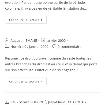
Mali,
évolution. Pendant une bonne partie de la période
Du
Sénégal
coloniale, il n’y a pas eu de véritable législation du…
Et
Du
Bénin
Réalités
Continuer La Lecture
Africaines
Et
Enjeux
Pour
Le
Droit
Auteur/autrice
Post
Augustin EMANE
janvier 2000
Du
de
published:
Travail
Post
Post
Numéro 0 : janvier 2000
0 commentaire
la
category:
comments:
publication :
Résumé : Le droit du travail comme du reste toutes les
autres branches du droit est au cœur d’un débat qui porte
sur son effectivité. Plutôt que de s’y engager, il…
Le
Continuer La Lecture
Droit
Du
Travail
À
La
Croisée
Auteur/autrice
Paul-Gérard POUGOUÉ
,
Jean-Marie TCHAKOUA
Des