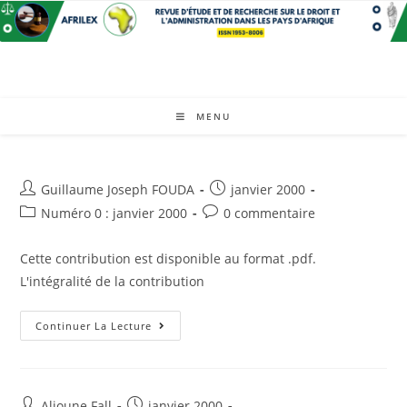
Skip
to
content
MENU
Auteur/autrice
Post
Guillaume Joseph FOUDA
janvier 2000
de
published:
Post
Post
Numéro 0 : janvier 2000
0 commentaire
la
category:
comments:
publication :
Cette contribution est disponible au format .pdf.
L'intégralité de la contribution
Présentation
Continuer La Lecture
Bibliographique
Auteur/autrice
Post
Alioune Fall
janvier 2000