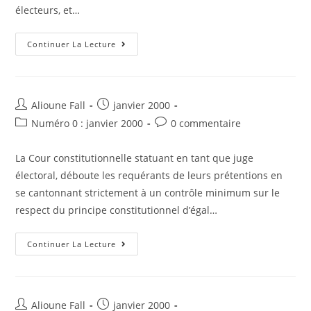
électeurs, et…
Décision
Continuer La Lecture
Du
Conseil
Constitutionnel
N°001/94/
Des
17-
Auteur/autrice
Post
Alioune Fall
janvier 2000
19-
de
published:
20
Post
Post
Numéro 0 : janvier 2000
0 commentaire
Juillet
la
category:
comments:
1994,
publication :
«
La Cour constitutionnelle statuant en tant que juge
Élections
Sénatoriales
électoral, déboute les requérants de leurs prétentions en
De
Boutilimit
se cantonnant strictement à un contrôle minimum sur le
»
respect du principe constitutionnel d’égal…
Arrêt
Continuer La Lecture
De
La
Cour
Constitutionnelle
N°CC-
EL
Auteur/autrice
Post
Alioune Fall
janvier 2000