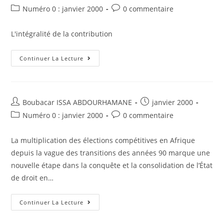
97-
de
published:
040
Post
Post
Numéro 0 : janvier 2000
0 commentaire
Du
la
category:
comments:
11
publication :
Avril
L'intégralité de la contribution
1997
Arrêt
Continuer La Lecture
De
La
Cour
Constitutionnelle
N°CC-
EL
Auteur/autrice
Post
Boubacar ISSA ABDOURHAMANE
janvier 2000
036
de
published:
Du
Post
Post
Numéro 0 : janvier 2000
0 commentaire
3
la
category:
comments:
Avril
publication :
1997
La multiplication des élections compétitives en Afrique
depuis la vague des transitions des années 90 marque une
nouvelle étape dans la conquête et la consolidation de l’État
de droit en…
Décision
Continuer La Lecture
De
La
Cour