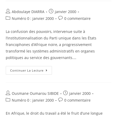
Constitutionnelle
N°E04.P.
97-
Auteur/autrice
Post
Abdoulaye DIARRA
janvier 2000
7
de
published:
Du
Post
Post
Numéro 0 : janvier 2000
0 commentaire
8
la
category:
comments:
Mai
publication :
1997
La confusion des pouvoirs, intervenue suite à
l’institutionnalisation du Parti unique dans les États
francophones d’Afrique noire, a progressivement
transformé les systèmes administratifs en organes
politiques au service des gouvernants.…
Les
Continuer La Lecture
Autorités
Administratives
Indépendantes
Dans
Les
États
Auteur/autrice
Post
Ousmane Oumarou SIBIDE
janvier 2000
Francophones
de
published:
D’Afrique
Post
Post
Numéro 0 : janvier 2000
0 commentaire
Noire
la
category:
comments:
–
publication :
Cas
En Afrique, le droit du travail a été le fruit d’une longue
Du