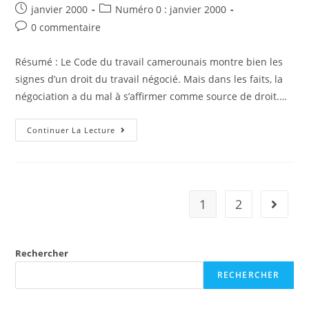
de
Chemins
Post
Post
janvier 2000
Numéro 0 : janvier 2000
:
la
published:
category:
Post
0 commentaire
L’exemple
publication :
Du
comments:
Gabon
Résumé : Le Code du travail camerounais montre bien les
signes d’un droit du travail négocié. Mais dans les faits, la
négociation a du mal à s’affirmer comme source de droit.…
Le
Continuer La Lecture
Difficile
Enracinement
De
La
Négociation
En
Droit
1
2
Aller à 
Du
Travail
Camerounais
Rechercher
RECHERCHER