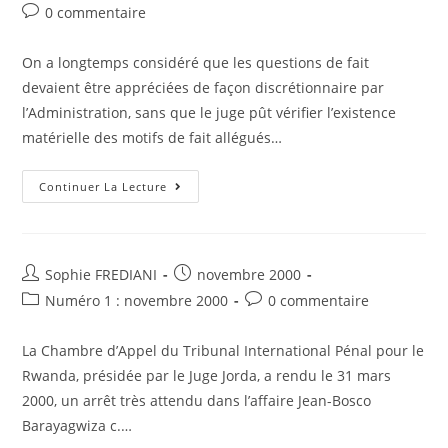
publication :
Janvier
published:
category:
Post
0 commentaire
1995
comments:
:
Jean
Emile
On a longtemps considéré que les questions de fait
YAP
devaient être appréciées de façon discrétionnaire par
C.
État
l’Administration, sans que le juge pût vérifier l’existence
Du
Cameroun
matérielle des motifs de fait allégués…
Chambre
Continuer La Lecture
Administrative
De
La
Cour
Suprême
Du
Auteur/autrice
Post
Sophie FREDIANI
novembre 2000
Cameroun,
de
published:
Arrêt
Post
Post
Numéro 1 : novembre 2000
0 commentaire
Du
la
category:
comments:
3
publication :
Mai
La Chambre d’Appel du Tribunal International Pénal pour le
1990
:
Rwanda, présidée par le Juge Jorda, a rendu le 31 mars
Symphorien
MBARGA
2000, un arrêt très attendu dans l’affaire Jean-Bosco
C.
État
Barayagwiza c.…
Du