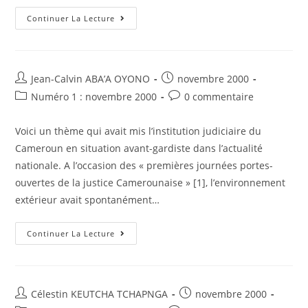
Cameroun
(MFPCE)
TPI
Continuer La Lecture
Pour
Le
Rwanda,
Arrêt
Du
31
Auteur/autrice
Post
Jean-Calvin ABA’A OYONO
novembre 2000
Mars
de
published:
2001
Post
Post
Numéro 1 : novembre 2000
0 commentaire
:
la
category:
comments:
Affaire
publication :
BARAYAGWIZA
Voici un thème qui avait mis l’institution judiciaire du
Cameroun en situation avant-gardiste dans l’actualité
nationale. A l’occasion des « premières journées portes-
ouvertes de la justice Camerounaise » [1], l’environnement
extérieur avait spontanément…
Les
Continuer La Lecture
Mutations
De
La
Justice
À
La
Auteur/autrice
Post
Célestin KEUTCHA TCHAPNGA
novembre 2000
Lumière
de
published: