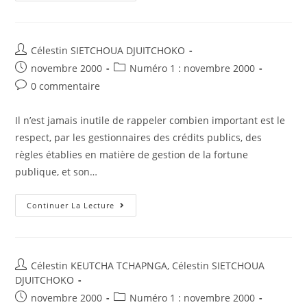
Auteur/autrice
Célestin SIETCHOUA DJUITCHOKO
de
Post
Post
novembre 2000
Numéro 1 : novembre 2000
la
published:
category:
Post
0 commentaire
publication :
comments:
Il n’est jamais inutile de rappeler combien important est le
respect, par les gestionnaires des crédits publics, des
règles établies en matière de gestion de la fortune
publique, et son…
Chambre
Continuer La Lecture
Administrative
De
La
Cour
Suprême
Du
Auteur/autrice
Célestin KEUTCHA TCHAPNGA
,
Célestin SIETCHOUA
Cameroun,
de
DJUITCHOKO
Jugement
Du
la
Post
Post
novembre 2000
Numéro 1 : novembre 2000
26