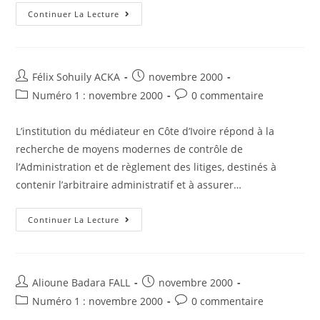
L’accès
Continuer La Lecture
Au
Droit,
Richesse
Et
Fécondité
D’un
Auteur/autrice
Post
Félix Sohuily ACKA
novembre 2000
Principe
de
published:
Pour
Post
Post
Numéro 1 : novembre 2000
0 commentaire
La
la
category:
comments:
Socialisation
publication :
Juridique
L’institution du médiateur en Côte d’Ivoire répond à la
Et
L’État
recherche de moyens modernes de contrôle de
De
Droit
l’Administration et de règlement des litiges, destinés à
En
Afrique
contenir l’arbitraire administratif et à assurer…
Noire
Francophone
Un
Continuer La Lecture
Médiateur
Dans
Les
Institutions
Publiques
Ivoiriennes
Auteur/autrice
Post
Alioune Badara FALL
novembre 2000
:
de
published:
L’organe
Post
Post
Numéro 1 : novembre 2000
0 commentaire
Présidentiel
la
category:
comments:
De