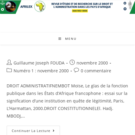
Skip
to
content
MENU
Auteur/autrice
Post
Guillaume Joseph FOUDA
novembre 2000
de
published:
Post
Post
Numéro 1 : novembre 2000
0 commentaire
la
category:
comments:
publication :
DROIT ADMINISTRATIFNEMBOT Moïse, Le glas de la fonction
publique dans les États d’Afrique francophone : essai sur la
signification d’une institution en quête de légitimité, Paris,
L’Harmattan, 2000.DROIT CONSTITUTIONNELEl. Hadj.
MBODJ,…
Présentation
Continuer La Lecture
Bibliographique