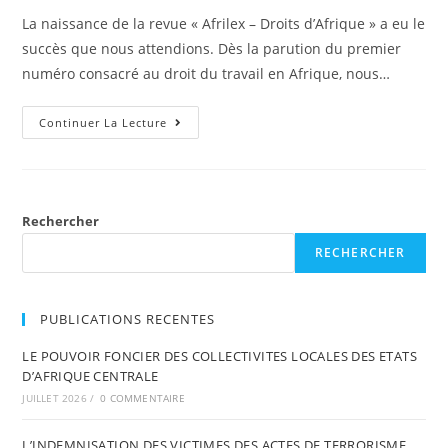
publication :
Médiation
La naissance de la revue « Afrilex – Droits d’Afrique » a eu le
succès que nous attendions. Dès la parution du premier
numéro consacré au droit du travail en Afrique, nous…
N°
Continuer La Lecture
1
:
Éditorial
Rechercher
RECHERCHER
PUBLICATIONS RECENTES
LE POUVOIR FONCIER DES COLLECTIVITES LOCALES DES ETATS
D’AFRIQUE CENTRALE
JUILLET 2026
/
0 COMMENTAIRE
L’INDEMNISATION DES VICTIMES DES ACTES DE TERRORISME.