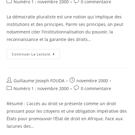
Du
Post
Post
Numéro 1 : novembre 2000
0 commentaire
Développement
la
category:
comments:
Constitutionnel
publication :
De
La démocratie pluraliste est une notion qui implique des
1996
institutions et des principes. Parmi ses principes, on peut
notamment citer l’institutionnalisation du pouvoir, la
reconnaissance et la garantie des droits…
Les
Continuer La Lecture
Mutations
Récentes
Du
Droit
Administratif
Camerounais
Auteur/autrice
Post
Guillaume Joseph FOUDA
novembre 2000
de
published:
Post
Post
Numéro 1 : novembre 2000
0 commentaire
la
category:
comments:
publication :
Résumé : L’accès au droit se présente comme un droit
pressant pour les citoyens et une obligation impérative des
États pour promouvoir l’État de droit en Afrique. Face aux
lacunes des…