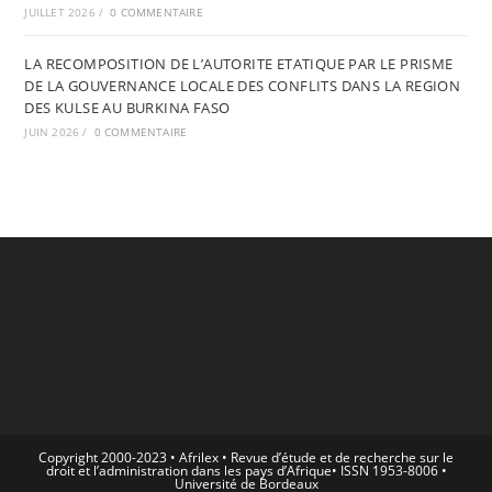
JUILLET 2026
/
0 COMMENTAIRE
LA RECOMPOSITION DE L’AUTORITE ETATIQUE PAR LE PRISME
DE LA GOUVERNANCE LOCALE DES CONFLITS DANS LA REGION
DES KULSE AU BURKINA FASO
JUIN 2026
/
0 COMMENTAIRE
Copyright 2000-2023 • Afrilex • Revue d’étude et de recherche sur le
droit et l’administration dans les pays d’Afrique• ISSN 1953-8006 •
Université de Bordeaux